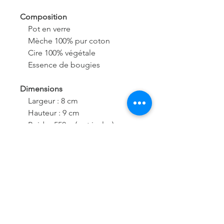
Composition
Pot en verre
Mèche 100% pur coton
Cire 100% végétale
Essence de bougies
Dimensions
Largeur : 8 cm
Hauteur : 9 cm
Poids : 550 g (pot inclus)
Précautions d'emploi
Ne laissez jamais une bougie
allumée sans surveillance. Tenir
hors de portée des enfants et des
animaux domestiques. Ne placez
jamais une bougie allumée sur
une surface inflammable, à